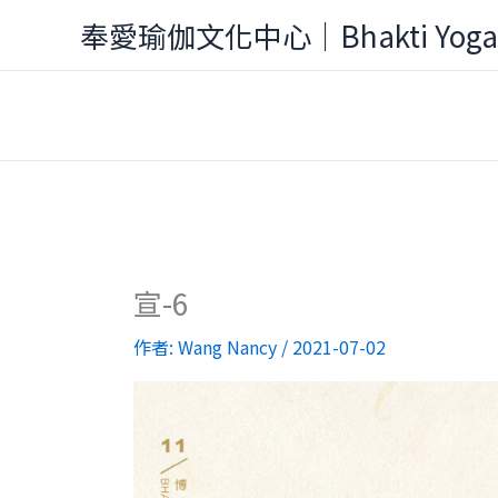
跳
奉愛瑜伽文化中心｜Bhakti Yog
至
主
要
內
容
宣-6
作者:
Wang Nancy
/
2021-07-02