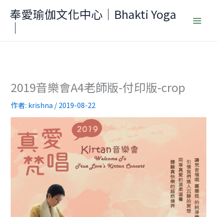
跳
奉愛瑜伽文化中心｜Bhakti Yoga
至
｜
主
要
內
容
2019音樂會A4老師版-付印版-crop
作者:
krishna
/
2019-08-22