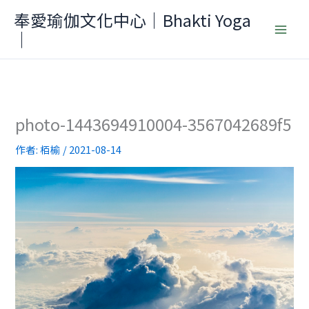
跳
奉愛瑜伽文化中心｜Bhakti Yoga
至
｜
主
要
內
容
photo-1443694910004-3567042689f5
作者:
栢榆
/
2021-08-14