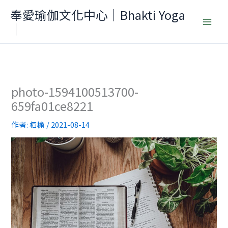
跳
奉愛瑜伽文化中心｜Bhakti Yoga
至
｜
主
要
內
容
photo-1594100513700-
659fa01ce8221
作者:
栢榆
/
2021-08-14