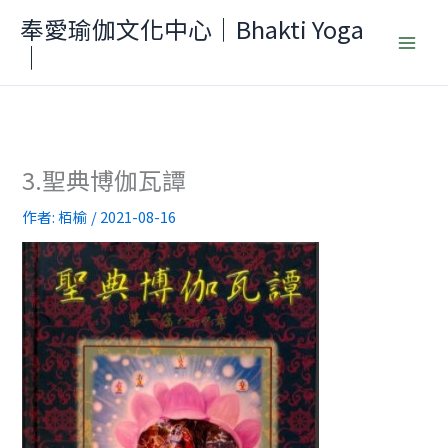
跳
奉愛瑜伽文化中心｜Bhakti Yoga
至
｜
主
要
內
容
3.聖典博伽瓦譚
作者:
栢榆
/
2021-08-16