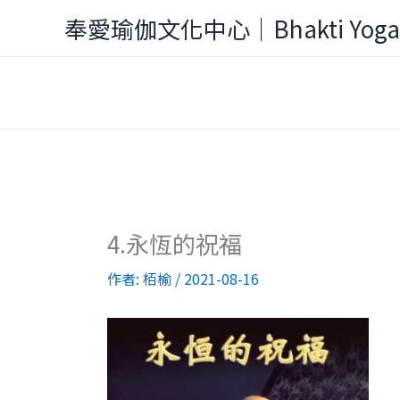
跳
奉愛瑜伽文化中心｜Bhakti Yog
至
主
要
內
容
4.永恆的祝福
作者:
栢榆
/
2021-08-16