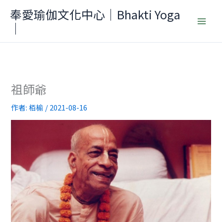
跳
奉愛瑜伽文化中心｜Bhakti Yoga
至
｜
主
要
內
容
祖師爺
作者:
栢榆
/
2021-08-16