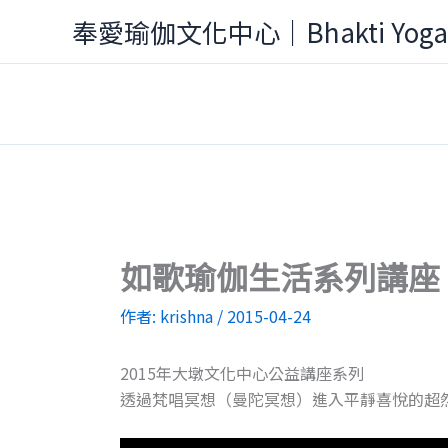
跳
奉愛瑜伽文化中心｜Bhakti Yog
至
主
要
內
容
如歌瑜伽生活系列講座
作者:
krishna
/
2015-04-24
2015年大墩文化中心公益講座系列
透過梵唱冥想
­（曼陀冥想）進入平靜喜悅的超