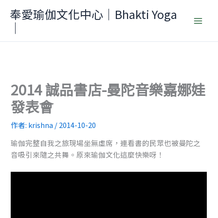
跳
奉愛瑜伽文化中心｜Bhakti Yoga
至
｜
主
要
內
容
2014 誠品書店-曼陀音樂嘉娜娃
發表會
作者:
krishna
/
2014-10-20
瑜伽完整自我之旅現場坐無虛席，連看書的民眾也被曼陀之
音吸引來隨之共舞。原來瑜伽文
­化這麼快樂呀！