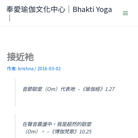
跳
奉愛瑜伽文化中心｜Bhakti Yoga
至
｜
主
要
內
容
接近衪
作者:
krishna
/
2016-03-02
音節歐麼（Om）代表祂 –《瑜伽經》1.27
在聲音震盪中，我是超然的歐麼
（Om）。 –《博伽梵歌》10.25