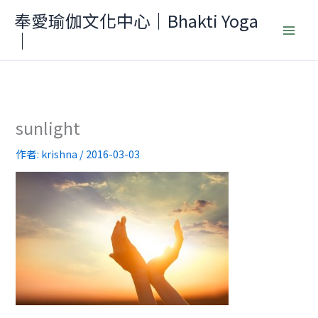
跳
奉愛瑜伽文化中心｜Bhakti Yoga
至
｜
主
要
內
容
sunlight
作者:
krishna
/
2016-03-03