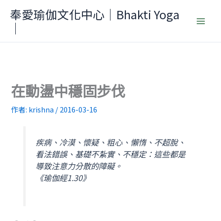
跳
奉愛瑜伽文化中心｜Bhakti Yoga
至
｜
主
要
內
容
在動盪中穩固步伐
作者:
krishna
/
2016-03-16
疾病、冷漠、懷疑、粗心、懶惰、不超脫、
看法錯誤、基礎不紮實、不穩定：這些都是
導致注意力分散的障礙。
《瑜伽經1.30》