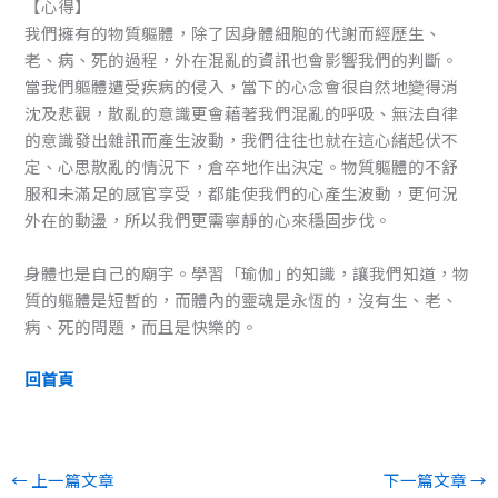
【心得】
我們擁有的物質軀體，除了因身體細胞的代謝而經歷生、
老、病、死的過程，外在混亂的資訊也會影響我們的判斷。
當我們軀體遭受疾病的侵入，當下的心念會很自然地變得消
沈及悲觀，散亂的意識更會藉著我們混亂的呼吸、無法自律
的意識發出雜訊而產生波動，我們往往也就在這心緒起伏不
定、心思散亂的情況下，倉卒地作出決定。物質軀體的不舒
服和未滿足的感官享受，都能使我們的心產生波動，更何況
外在的動盪，所以我們更需寧靜的心來穩固步伐。
身體也是自己的廟宇。學習「瑜伽｣ 的知識，讓我們知道，物
質的軀體是短暫的，而體內的靈魂是永恆的，沒有生、老、
病、死的問題，而且是快樂的。
回首頁
←
上一篇文章
下一篇文章
→