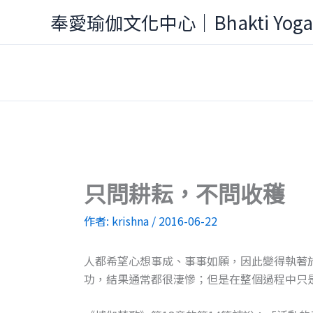
跳
奉愛瑜伽文化中心｜Bhakti Yog
至
主
要
內
容
只問耕耘，不問收穫
作者:
krishna
/
2016-06-22
人都希望心想事成、事事如願，因此變得執著
功，結果通常都很淒慘；但是在整個過程中只