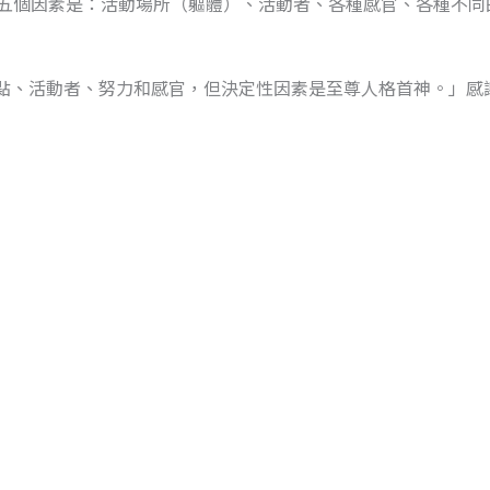
的五個因素是：活動場所（軀體）、活動者、各種感官、各種不
地點、活動者、努力和感官，但決定性因素是至尊人格首神。」感