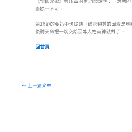
《博伽梵歌》第18章的第14節詩說：「活動
素缺一不可。
第16節的要旨中也提到「儘管物質的因素是
後聽天命把一切交給至尊人格首神就對了。
回首頁
←
上一篇文章