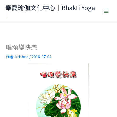
跳
奉愛瑜伽文化中心｜Bhakti Yoga
至
｜
主
要
內
容
唱頌變快樂
作者:
krishna
/
2016-07-04