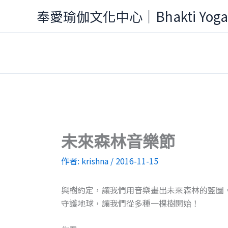
跳
奉愛瑜伽文化中心｜Bhakti Yog
至
主
要
內
容
未來森林音樂節
作者:
krishna
/
2016-11-15
與樹約定，讓我們用音樂畫出未來森林的藍圖
守護地球，讓我們從多種一棵樹開始！