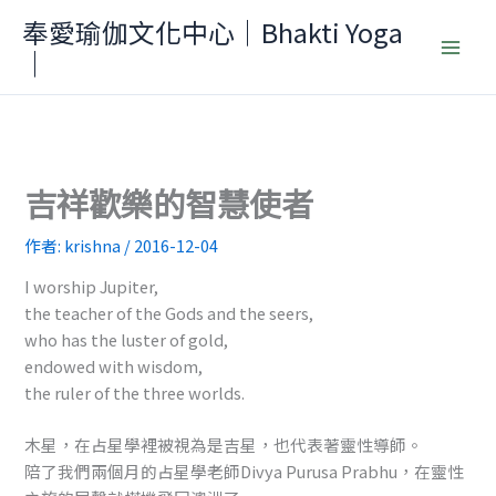
跳
奉愛瑜伽文化中心｜Bhakti Yoga
至
｜
主
要
內
容
吉祥歡樂的智慧使者
作者:
krishna
/
2016-12-04
I worship Jupiter,
the teacher of the Gods and the seers,
who has the luster of gold,
endowed with wisdom,
the ruler of the three worlds.
木星，在占星學裡被視為是吉星，也代表著靈性導師。
陪了我們兩個月的占星學老師Divya Purusa Prabhu，在靈性