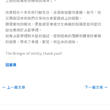
之旅的尾聲就搭機飛回澳洲了。
他曾經在十多年前行腳全台，派發瑜伽靈性書籍，如今，他
又再度回來和我們分享他在奉愛路途上的經驗。
跟隨著他的眼光，更能感受韋達文化典籍的知識是如何密切
結合應用於占星學裡。
就像占星學裡對木星的描述，是對經典的理解和體悟所累積
的智慧，帶來了幸運，歡笑，和生命的滋味。
The Bringer of Jollity, thank you!!
回首頁
←
上一篇文章
下一篇文章
→