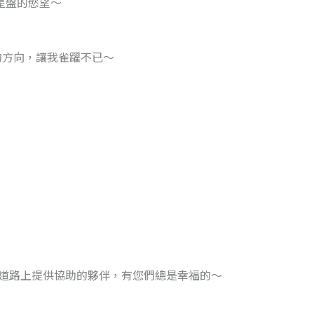
星盤的慾望～
的方向，讓我雀躍不已～
條道路上提供協助的夥伴，有您們總是幸福的～