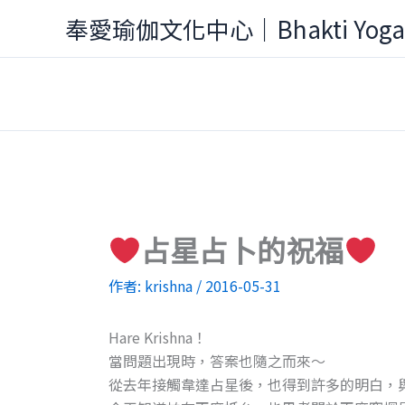
跳
奉愛瑜伽文化中心｜Bhakti Yog
至
主
要
內
容
占星占卜的祝福
作者:
krishna
/
2016-05-31
Hare Krishna！
當問題出現時，答案也隨之而來～
從去年接觸韋達占星後，也得到許多的明白，