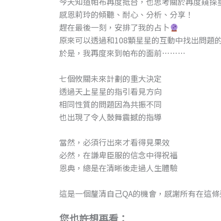
今天知道帕布再度抵台，也思考關於再度窺探
感恩莉玲的傾聽、耐心、分析、分享！
趕在最後一刻，安排了我的占卜
原來可以透過和108顆星星的互動中找出問題
於是，我再度來到帕布的面前⋯⋯⋯
七個攸關未來計劃的重大決定
透過天上星星的指引看見方向
相同性質的問題因為共振不同
也出現了令人鼓舞震撼的指導
當然，必須行出來才看得見果效
必然，在謙卑臣服的信念中得祝福
恩典，總是在清晰後走過人生體驗
這是一個釐清自己QA的機會，感謝所有在這
您也許想再看：