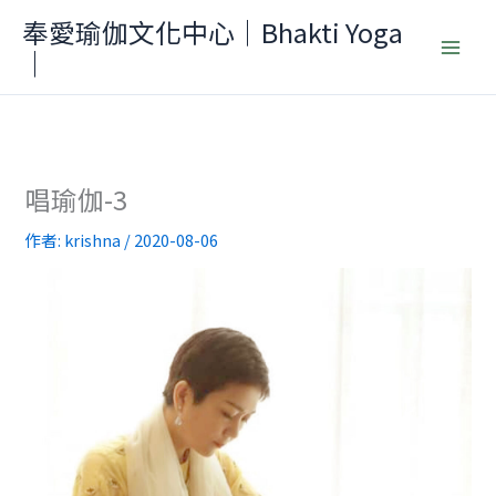
跳
奉愛瑜伽文化中心｜Bhakti Yoga
至
｜
主
要
內
容
唱瑜伽-3
作者:
krishna
/
2020-08-06