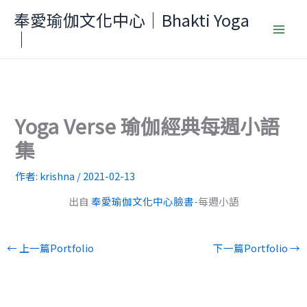
跳
奉愛瑜伽文化中心｜Bhakti Yoga
至
｜
主
要
內
容
Yoga Verse 瑜伽經典每週小語
集
作者:
krishna
/
2021-02-13
出自
奉愛瑜伽文化中心臉書
-每週小語
←
上一篇Portfolio
下一篇Portfolio
→