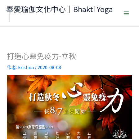
跳
奉愛瑜伽文化中心｜Bhakti Yoga
至
｜
主
要
內
容
打造心靈免疫力-立秋
作者:
krishna
/
2020-08-08