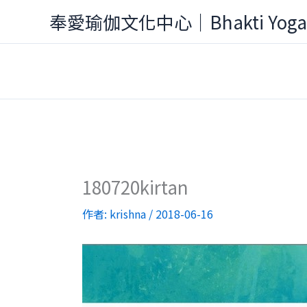
跳
奉愛瑜伽文化中心｜Bhakti Yog
至
主
要
內
容
180720kirtan
作者:
krishna
/
2018-06-16