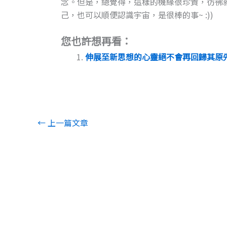
念。但是，總覺得，這樣的機緣很珍貴，彷彿
己，也可以順便認識宇宙，是很棒的事~ :))
您也許想再看：
伸展至新思想的心靈絕不會再回歸其原先的視界。
←
上一篇文章