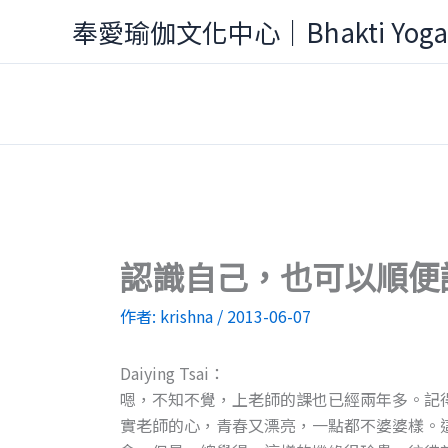
跳
奉愛瑜伽文化中心｜Bhakti Yog
至
主
要
內
容
認識自己，也可以順便認
作者:
krishna
/
2013-06-07
Daiying Tsai：
嗯，不知不覺，上老師的課也已經兩年多。記
實老師的心，青春又漂亮，一點都不婆婆樣。