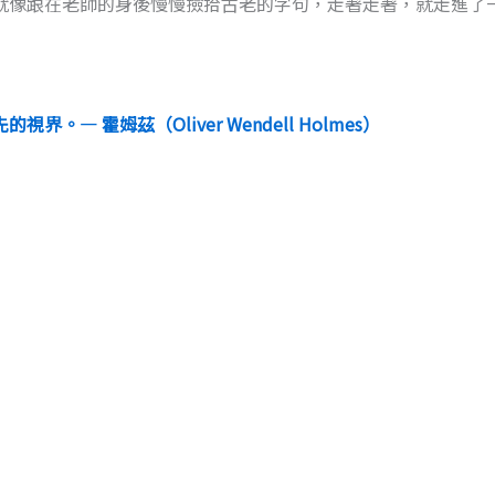
就像跟在老師的身後慢慢撿拾古老的字句，走著走著，就走進了
— 霍姆茲（Oliver Wendell Holmes）