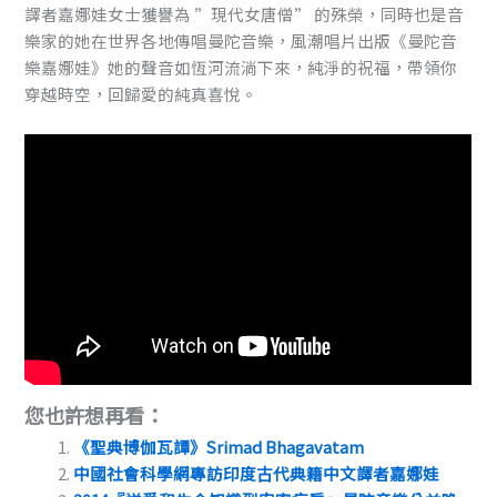
譯者嘉娜娃女士獲譽為 ”現代女唐僧” 的殊榮，同時也是音
樂家的她在世界各地傳唱曼陀音樂，風潮唱片出版《曼陀音
樂嘉娜娃》她的聲音如恆河流淌下來，純淨的祝福，帶領你
穿越時空，回歸愛的純真喜悅。
您也許想再看：
《聖典博伽瓦譚》Srimad Bhagavatam
中國社會科學網專訪印度古代典籍中文譯者嘉娜娃