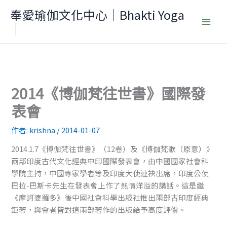
跳
奉愛瑜伽文化中心｜Bhakti Yoga
至
｜
主
要
內
容
2014《博伽梵往世書》國際發
表會
作者:
krishna
/
2014-01-07
2014.1.7《博伽梵往世書》（12卷）及《博伽梵歌（原意）》
兩部印度古代文化經典中印國際發表會，由中國國家社會科
學院主持，中國專家學者等及印度大使連袂出席，印度公使
巴拉-巴斯卡先生在發表會上作了熱情洋溢的講話。這是繼
《摩訶婆羅多》後中國社會科學出版社推出兩部古印度經典
鉅著，與會者皆對這兩部著作的出版給予高度評價。