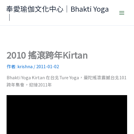
跳
奉愛瑜伽文化中心｜Bhakti Yoga
至
｜
主
要
內
容
2010 搖滾跨年Kirtan
作者:
krishna
/
2011-01-02
Bhakti Yoga Kirtan 在台北Ture Yoga，曼陀搖滾震撼台北101
跨年集會，迎接2011年