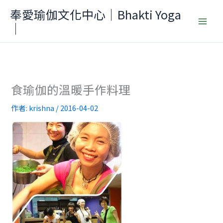
跳
奉愛瑜伽文化中心｜Bhakti Yoga
至
｜
主
要
內
容
食瑜伽的溫暖手作料理
作者:
krishna
/
2016-04-02