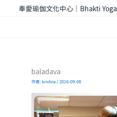
跳
奉愛瑜伽文化中心｜Bhakti Yog
至
主
要
內
容
baladava
作者:
krishna
/
2016-09-08