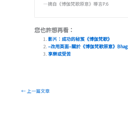
―摘自《博伽梵歌原意》導言P.6
您也許想再看：
影片：成功的秘笈《博伽梵歌》
–改用頁面–關於《博伽梵歌原意》Bhagavad-G
享樂或受苦
←
上一篇文章