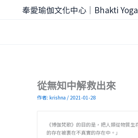
跳
奉愛瑜伽文化中心｜Bhakti Yog
至
主
要
內
容
從無知中解救出來
作者:
krishna
/
2021-01-28
《博伽梵歌》的目的是，把人類從物質生
的存在被裹在不真實的存在中。」