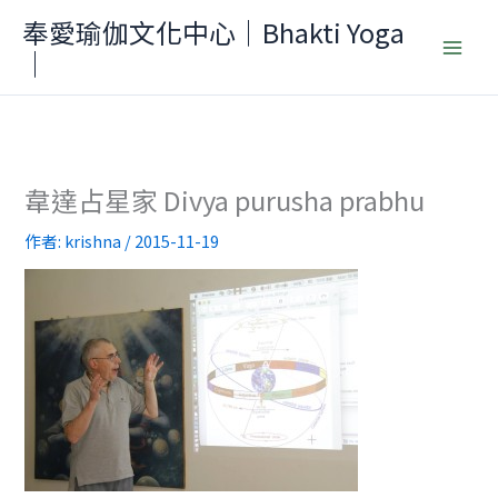
跳
奉愛瑜伽文化中心｜Bhakti Yoga
至
｜
主
要
內
容
韋達占星家 Divya purusha prabhu
作者:
krishna
/
2015-11-19