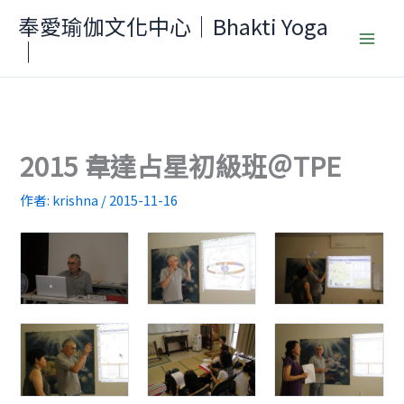
跳
奉愛瑜伽文化中心｜Bhakti Yoga
至
｜
主
要
內
容
2015 韋達占星初級班＠TPE
作者:
krishna
/
2015-11-16