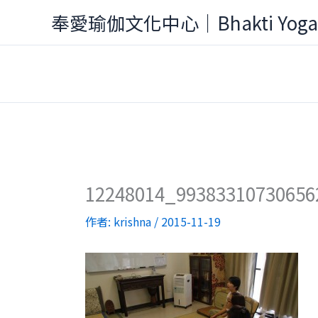
跳
奉愛瑜伽文化中心｜Bhakti Yog
至
主
要
內
容
12248014_99383310730656
作者:
krishna
/
2015-11-19