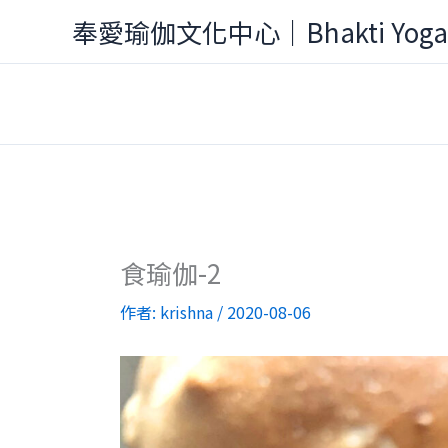
跳
奉愛瑜伽文化中心｜Bhakti Yog
至
主
要
內
容
食瑜伽-2
作者:
krishna
/
2020-08-06