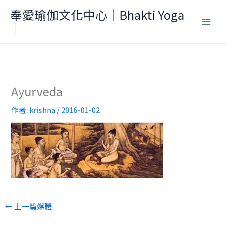
跳
奉愛瑜伽文化中心｜Bhakti Yoga
至
｜
主
要
內
容
Ayurveda
作者:
krishna
/
2016-01-02
←
上一篇媒體