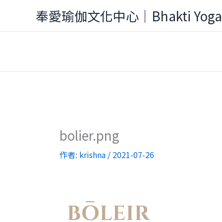
跳
奉愛瑜伽文化中心｜Bhakti Yog
至
主
要
內
容
bolier.png
作者:
krishna
/
2021-07-26