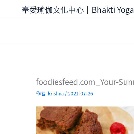
跳
奉愛瑜伽文化中心｜Bhakti Yog
至
主
要
內
容
foodiesfeed.com_Your-Sun
作者:
krishna
/
2021-07-26