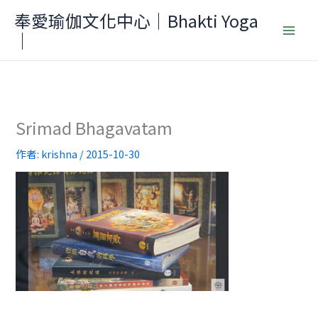
跳
奉愛瑜伽文化中心｜Bhakti Yoga
至
｜
主
要
內
容
Srimad Bhagavatam
作者:
krishna
/
2015-10-30