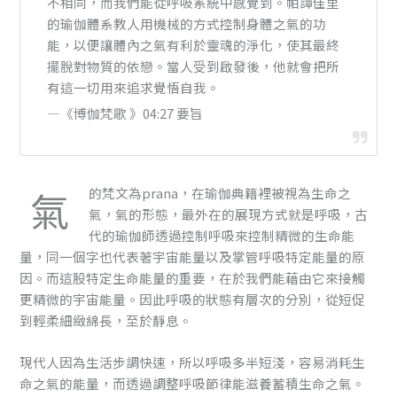
不相同，而我們能從呼吸系統中感覺到。帕譚佳里
的瑜伽體系教人用機械的方式控制身體之氣的功
能，以便讓體內之氣有利於靈魂的淨化，使其最終
擺脫對物質的依戀。當人受到啟發後，他就會把所
有這一切用來追求覺悟自我。
—《博伽梵歌 》04:27 要旨
氣
的梵文為prana，在瑜伽典籍裡被視為生命之
氣，氣的形態，最外在的展現方式就是呼吸，古
代的瑜伽師透過控制呼吸來控制精微的生命能
量，同一個字也代表著宇宙能量以及掌管呼吸特定能量的原
因。而這股特定生命能量的重要，在於我們能藉由它來接觸
更精微的宇宙能量。因此呼吸的狀態有層次的分別，從短促
到輕柔細緻綿長，至於靜息。
現代人因為生活步調快速，所以呼吸多半短淺，容易消耗生
命之氣的能量，而透過調整呼吸節律能滋養蓄積生命之氣。