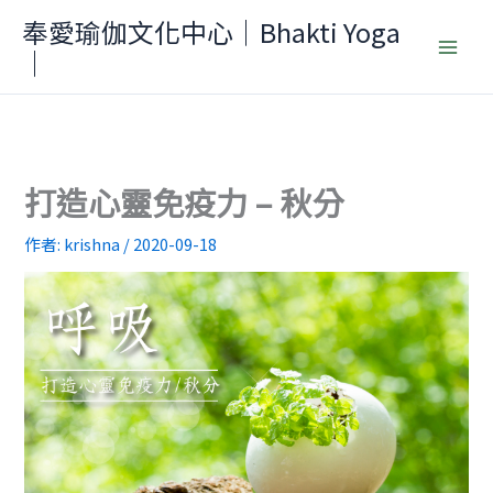
跳
奉愛瑜伽文化中心｜Bhakti Yoga
至
｜
主
要
內
容
打造心靈免疫力 – 秋分
作者:
krishna
/
2020-09-18