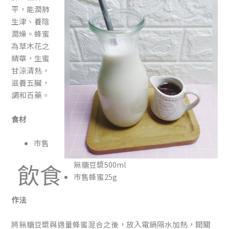
平，能潤肺
生津、養陰
潤燥。蜂蜜
為草木花之
精華，生蜜
甘涼清熱，
滋養五臟，
調和百藥。
食材
市售
飲食
無糖豆漿500ml
市售蜂蜜25g
作法
將無糖豆漿與適量蜂蜜混合之後，放入電鍋隔水加熱，開關