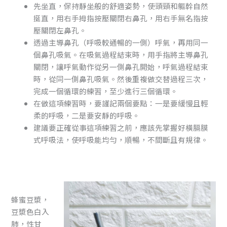
先坐直，保持靜坐般的舒適姿勢，使頭頸和軀幹自然
挺直，用右手拇指按壓關閉右鼻孔，用右手無名指按
壓關閉左鼻孔。
透過主導鼻孔（呼吸較通暢的一側）呼氣，再用同一
個鼻孔吸氣。在吸氣過程結束時，用手指將主導鼻孔
關閉，讓呼氣動作從另一側鼻孔開始，呼氣過程結束
時，從同一側鼻孔吸氣。然後重複做交替過程三次，
完成一個循環的練習，至少進行三個循環。
在做這項練習時，要謹記兩個要點：一是要緩慢且輕
柔的呼吸，二是要安靜的呼吸。
建議要正確從事這項練習之前，應該先掌握好橫膈膜
式呼吸法，使呼吸能均勻，順暢，不間斷且有規律。
蜂蜜豆漿，
豆漿色白入
肺，性甘